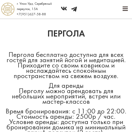
г. Улан-Удэ, Серебряный
переулок, 15А
+7(951)627-58-88
Об отеле
ПЕРГОЛА
Досуг и развлечения
Контакты
Пергола бесплатно доступна для всех
гостей для занятий йогой и медитацией.
Приходите со своим ковриком и
наслаждайтесь спокойным
пространством на свежем воздухе.
Для аренды
Перголу можно арендовать для
небольших мероприятий, встреч или
мастер-классов
Время бронирования: с 11:00 до 22:00.
Стоимость аренды: 2500р / час.
Условие аренды: доступна только при
бронировании домика на минимальный